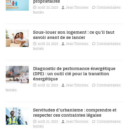
propriétaires
août 23, 2023
Jean Timones
Commentaires
fermés
Sous-louer son logement : ce qu’il faut
savoir avant de se lancer
août 23, 2023
Jean Timones
Commentaires
fermés
Diagnostic de performance énergétique
(DPE) : un outil clé pour la transition
énergétique
août 22, 2023
Jean Timones
Commentaires
fermés
Servitudes d’urbanisme : comprendre et
respecter ces contraintes légales
août 21, 2023
Jean Timones
Commentaires
fermés