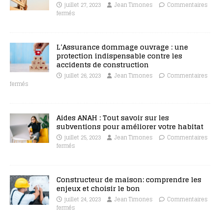
juillet 27, 2023
Jean Timones
Commentaires
fermés
L’Assurance dommage ouvrage : une
protection indispensable contre les
accidents de construction
juillet 26, 2023
Jean Timones
Commentaires
fermés
Aides ANAH : Tout savoir sur les
subventions pour améliorer votre habitat
juillet 25, 2023
Jean Timones
Commentaires
fermés
Constructeur de maison: comprendre les
enjeux et choisir le bon
juillet 24, 2023
Jean Timones
Commentaires
fermés