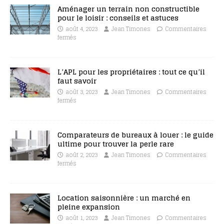
Aménager un terrain non constructible
pour le loisir : conseils et astuces
août 4, 2023
Jean Timones
Commentaires
fermés
L’APL pour les propriétaires : tout ce qu’il
faut savoir
août 3, 2023
Jean Timones
Commentaires
fermés
Comparateurs de bureaux à louer : le guide
ultime pour trouver la perle rare
août 2, 2023
Jean Timones
Commentaires
fermés
Location saisonnière : un marché en
pleine expansion
août 1, 2023
Jean Timones
Commentaires