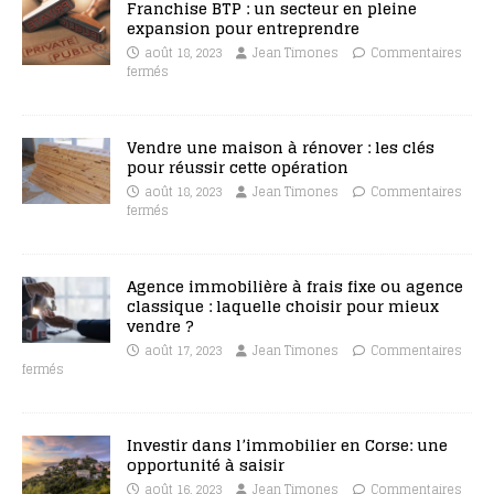
Franchise BTP : un secteur en pleine
expansion pour entreprendre
août 18, 2023
Jean Timones
Commentaires
fermés
Vendre une maison à rénover : les clés
pour réussir cette opération
août 18, 2023
Jean Timones
Commentaires
fermés
Agence immobilière à frais fixe ou agence
classique : laquelle choisir pour mieux
vendre ?
août 17, 2023
Jean Timones
Commentaires
fermés
Investir dans l’immobilier en Corse: une
opportunité à saisir
août 16, 2023
Jean Timones
Commentaires