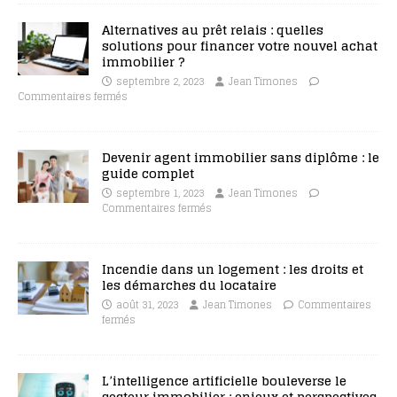
Alternatives au prêt relais : quelles
solutions pour financer votre nouvel achat
immobilier ?
septembre 2, 2023
Jean Timones
Commentaires fermés
Devenir agent immobilier sans diplôme : le
guide complet
septembre 1, 2023
Jean Timones
Commentaires fermés
Incendie dans un logement : les droits et
les démarches du locataire
août 31, 2023
Jean Timones
Commentaires
fermés
L’intelligence artificielle bouleverse le
secteur immobilier : enjeux et perspectives