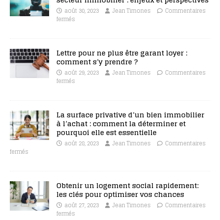
août 30, 2023
Jean Timones
Commentaires
fermés
Lettre pour ne plus être garant loyer :
comment s’y prendre ?
août 29, 2023
Jean Timones
Commentaires
fermés
La surface privative d’un bien immobilier
à l’achat : comment la déterminer et
pourquoi elle est essentielle
août 28, 2023
Jean Timones
Commentaires
fermés
Obtenir un logement social rapidement:
les clés pour optimiser vos chances
août 27, 2023
Jean Timones
Commentaires
fermés