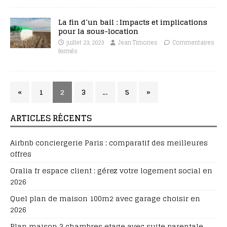
La fin d’un bail : Impacts et implications
pour la sous-location
juillet 23, 2023
Jean Timones
Commentaires
fermés
«
1
2
3
…
5
»
ARTICLES RÉCENTS
Airbnb conciergerie Paris : comparatif des meilleures
offres
Oralia fr espace client : gérez votre logement social en
2026
Quel plan de maison 100m2 avec garage choisir en
2026
Plan maison 3 chambres etage avec suite parentale