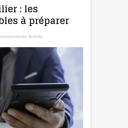
er : les
les à préparer
ommentaires fermés