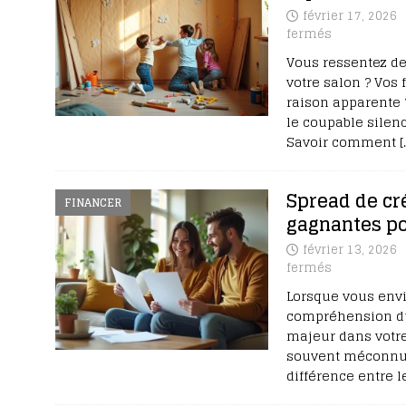
février 17, 2026
fermés
Vous ressentez de
votre salon ? Vos
raison apparente 
le coupable silen
Savoir comment
[
Spread de cré
FINANCER
gagnantes po
février 13, 2026
fermés
Lorsque vous envi
compréhension du 
majeur dans votre
souvent méconnue
différence entre l