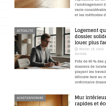
l’aménagement de 
varie considérabl
et les méthodes d
Logement qua
ACTUALITÉ
dossier solid
louer plus f
février 18, 2026
fermés
Près de 60 % des 
dossiers de locata
plaçant les travai
délicate face au 
intérimaire dossi
Mur intérieur
ACHETER/VENDRE
rapides et é