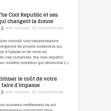
The Cool Republic et ses
qui changent la donne
Jean Timones
Commentaires
lier connaît une transformation
mergence de projets audacieux qui
on d’habiter et de vivre en
 ces initiatives, the cool republic
n modèle novateur qui réconcilie
[…]
miser le coût de votre
 faire d’impasse
Jean Timones
Commentaires
 un nouveau revêtement de sol
estissement significatif dans