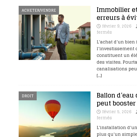
Immobilier et
ACHETER/VENDRE
erreurs à év
février 9, 2026
fermés
L’achat d’un bien
l’investissement 
constituent un él
des visites. Pourt
canalisations peu
[…]
Ballon d’eau 
DROIT
peut booster
février 5, 2026
fermés
L’installation d’
plus qu’un simpl