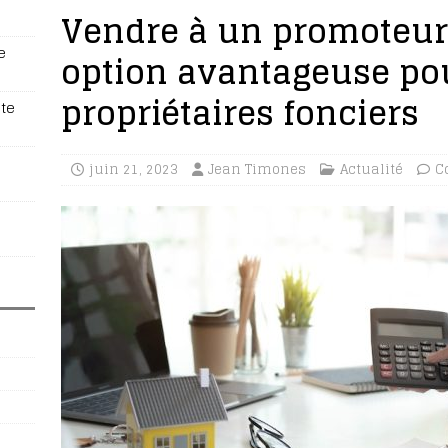
Vendre à un promoteur
e
option avantageuse pou
propriétaires fonciers
te
juin 21, 2023
Jean Timones
Actualité
C