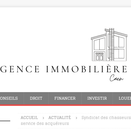
ONSEILS
DROIT
FINANCER
INVESTIR
LOUE
ACCUEIL
ACTUALITÉ
Syndicat des chasseurs
service des acquéreurs