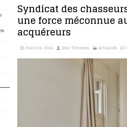
Syndicat des chasseurs
e
une force méconnue au
acquéreurs
te
mars 26, 2024
Jean Timones
Actualité