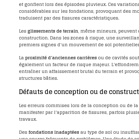
et gonflent lors des épisodes pluvieux. Ces variatio
considérables sur les fondations, provoquant des mo
traduisent par des fissures caractéristiques.
Les
glissements de terrain
, même mineurs, peuvent 
construction. Dans les zones à risque, une surveilla
premiers signes d’un mouvement de sol potentiell
La
proximité d’anciennes carrières
ou de cavités sout
également un facteur de risque majeur. L’effondremen
entraîner un affaissement brutal du terrain et pro
structures bâties.
Défauts de conception ou de construct
Les erreurs commises lors de la conception ou de la
manifester par l’apparition de fissures, parfois plu
travaux.
Des
fondations inadaptées
au type de sol ou insuff
une source fréquente de problèmes. Une étude de so