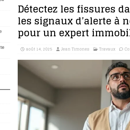
Détectez les fissures d
les signaux d’alerte à 
pour un expert immobil
e
te
août 14, 2025
Jean Timones
Travaux
Co