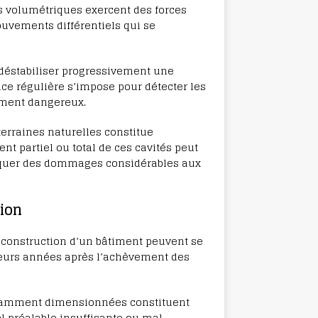
ns volumétriques exercent des forces
uvements différentiels qui se
déstabiliser progressivement une
nce régulière s’impose pour détecter les
ement dangereux.
erraines naturelles constitue
t partiel ou total de ces cavités peut
voquer des dommages considérables aux
ion
 construction d’un bâtiment peuvent se
sieurs années après l’achèvement des
isamment dimensionnées constituent
l préalable insuffisante ou mal