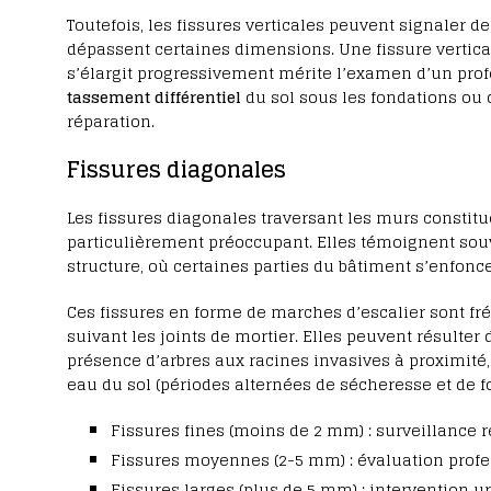
Toutefois, les fissures verticales peuvent signaler d
dépassent certaines dimensions. Une fissure vertica
s’élargit progressivement mérite l’examen d’un profe
tassement différentiel
du sol sous les fondations ou 
réparation.
Fissures diagonales
Les fissures diagonales traversant les murs constit
particulièrement préoccupant. Elles témoignent so
structure, où certaines parties du bâtiment s’enfonc
Ces fissures en forme de marches d’escalier sont f
suivant les joints de mortier. Elles peuvent résulter
présence d’arbres aux racines invasives à proximité
eau du sol (périodes alternées de sécheresse et de fo
Fissures fines (moins de 2 mm) : surveillanc
Fissures moyennes (2-5 mm) : évaluation profe
Fissures larges (plus de 5 mm) : intervention 