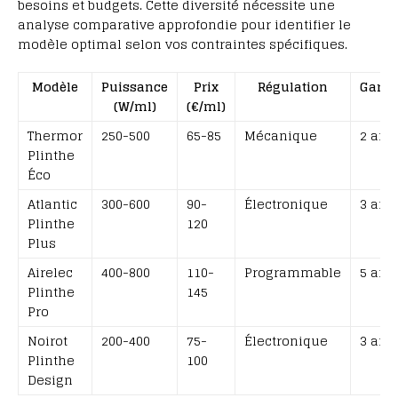
besoins et budgets. Cette diversité nécessite une
analyse comparative approfondie pour identifier le
modèle optimal selon vos contraintes spécifiques.
Modèle
Puissance
Prix
Régulation
Garan
(W/ml)
(€/ml)
Thermor
250-500
65-85
Mécanique
2 ans
Plinthe
Éco
Atlantic
300-600
90-
Électronique
3 ans
Plinthe
120
Plus
Airelec
400-800
110-
Programmable
5 ans
Plinthe
145
Pro
Noirot
200-400
75-
Électronique
3 ans
Plinthe
100
Design