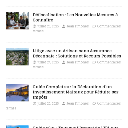
Défiscalisation : Les Nouvelles Mesures à
Connaître
juillet 25, 2025
Jean Timones
Commentaires
fermés
Litige avec un Artisan sans Assurance
Décennale : Solutions et Recours Possibles
juillet 24, 2025
Jean Timones
Commentaires
fermés
Guide Complet sur la Déclaration d’un
Investissement Malraux pour Réduire ses
Impôts
juillet 20, 2025
Jean Timones
Commentaires
fermés
Guide 2025 : Tout sur l’Impact de l’IRL sur