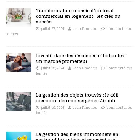
Transformation réussie d’un local
commercial en logement : les clés du
succès
juillet 27, 2024
Jean Timones
Commentaires
fermés
Investir dans les résidences étudiantes :
un marché prometteur
juillet 23, 2024
Jean Timones
Commentaires
fermés
La gestion des objets trouvés : le défi
méconnu des conciergeries Airbnb
juillet 19, 2024
Jean Timones
Commentaires
fermés
La gestion des biens immobiliers en
centre-ville : enjeux et perspectives