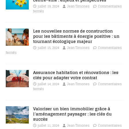
juillet 19, 2024
Jean Timones
Commentaires
fermés
Les nouvelles normes de construction
pour les bâtiments à énergie positive : un
tournant écologique majeur
juillet 15, 2024
Jean Timones
Commentaires
fermés
Assurance habitation et rénovations : les
clés pour adapter votre contrat
juillet 14, 2024
Jean Timones
Commentaires
fermés
Valoriser un bien immobilier grâce à
l’aménagement paysager : les clés du
succès
juillet 11, 2024
Jean Timones
Commentaires