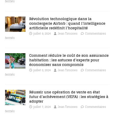
fermés
Révolution technologique dans la
conciergerie Airbnb : quand l’intelligence
artificielle redéfinit l’hospitalité
juillet 9, 2024
Jean Timones
Commentaires
fermés
Comment réduire le coût de son assurance
habitation : les astuces d’experts pour
économiser sans compromis
juillet 8, 2024
Jean Timones
Commentaires
fermés
Réussir une opération de vente en état
futur d’achèvement (VEFA) : les stratégies à
adopter
juillet 7, 2024
Jean Timones
Commentaires
fermés